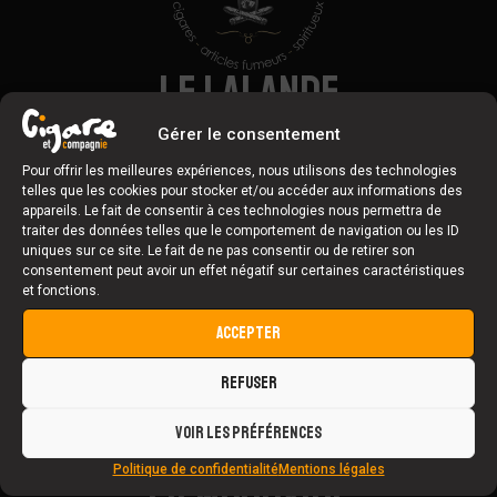
LE LALANDE
Basé au 200 Boulevard Vincent Auriol à Montauban, ce
Gérer le consentement
débit de tabac propose le plus grand choix de vitoles de
Pour offrir les meilleures expériences, nous utilisons des technologies
la région
telles que les cookies pour stocker et/ou accéder aux informations des
appareils. Le fait de consentir à ces technologies nous permettra de
traiter des données telles que le comportement de navigation ou les ID
LIRE +
uniques sur ce site. Le fait de ne pas consentir ou de retirer son
consentement peut avoir un effet négatif sur certaines caractéristiques
et fonctions.
ACCEPTER
REFUSER
VOIR LES PRÉFÉRENCES
Politique de confidentialité
Mentions légales