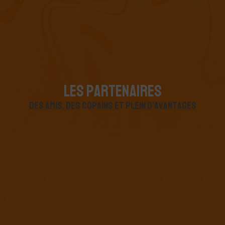
L
E
S
P
A
R
T
E
N
A
I
R
E
S
d
e
s
a
m
i
s
,
d
e
s
c
o
p
a
i
n
s
e
t
p
l
e
i
n
d
’
a
v
a
n
t
a
g
e
s