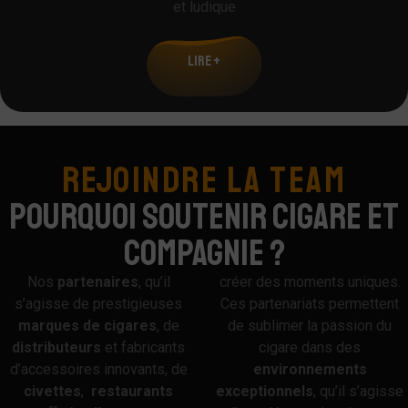
et ludique
LIRE +
REJOINDRE LA TEAM
POURQUOI SOUTENIR CIGARE ET
COMPAGNIE ?
Nos
partenaires
, qu’il
créer des moments uniques.
s’agisse de prestigieuses
Ces partenariats permettent
marques
de
cigares
, de
de sublimer la passion du
distributeurs
et fabricants
cigare dans des
d’accessoires innovants, de
environnements
civettes
,
restaurants
exceptionnels
, qu’il s’agisse