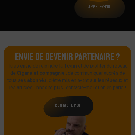
Appelez-moi
ENVIE DE DEVENIR PARTENAIRE ?
Tu as envie de rejoindre la
Team
et de profiter du réseau
de
Cigare
et
compagnie
…de communiquer auprès de
tous ses
abonnés
, d’être mis en avant sur les réseaux et
les articles….n’hésite plus…contacte-moi et on en parle !
contacte moi