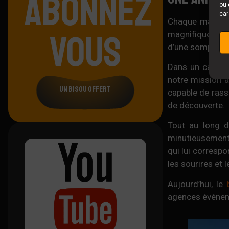
ABONNEZ
ou 
car
Chaque mariage 
VOUS
magnifique
Châ
d’une somptueus
Dans un cadre c
notre mission al
un bisou offert
capable de rass
de découverte.
Tout au long d
minutieusement é
qui lui correspo
les sourires et 
Aujourd’hui, le
agences événemen