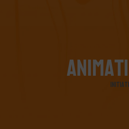
A
N
I
M
A
T
I
I
N
I
T
I
A
T