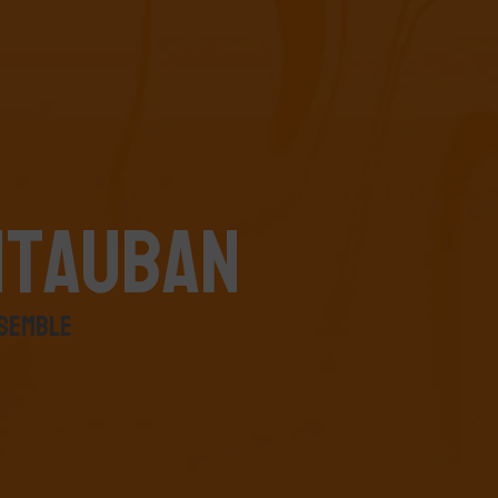
N
T
A
U
B
A
N
S
E
M
B
L
E