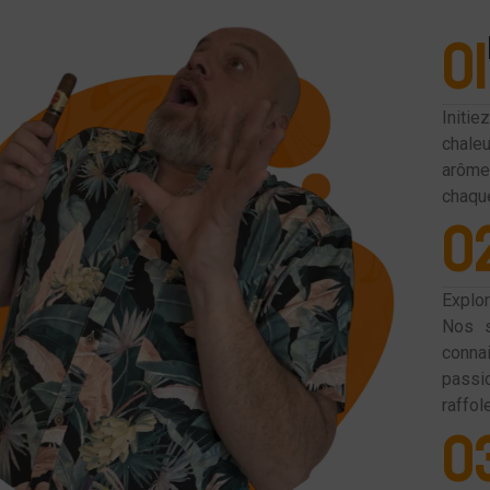
01
Initi
chale
arôme
chaque
0
Explo
Nos s
conna
passi
raffol
0