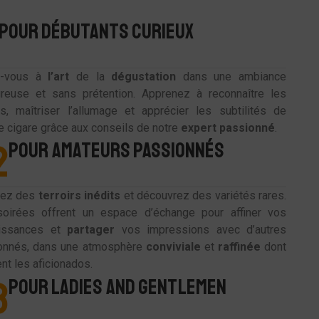
POUR DÉBUTANTS CURIEUX
ez-vous à
l’art
de la
dégustation
dans une ambiance
ureuse et sans prétention. Apprenez à reconnaître les
s, maîtriser l’allumage et apprécier les subtilités de
 cigare grâce aux conseils de notre
expert
passionné
.
2
POUR AMATEURS PASSIONNÉS
rez des
terroirs
inédits
et découvrez des variétés rares.
oirées offrent un espace d’échange pour affiner vos
issances et
partager
vos impressions avec d’autres
onnés, dans une atmosphère
conviviale
et
raffinée
dont
ent les aficionados.
3
POUR LADIES AND GENTLEMEN