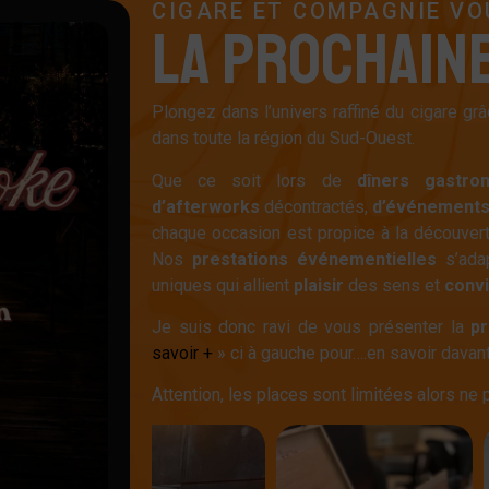
CIGARE ET COMPAGNIE VOU
L
A
P
R
O
C
H
A
I
N
Plongez dans l’univers raffiné du cigare gr
dans toute la région du Sud-Ouest.
Que ce soit lors de
dîners
gastro
d’afterworks
décontractés,
d’événement
chaque occasion est propice à la découvert
Nos
prestations
événementielles
s’adap
uniques qui allient
plaisir
des sens et
convi
Je suis donc ravi de vous présenter la
p
savoir +
» ci à gauche pour….en savoir davan
Attention, les places sont limitées alors ne