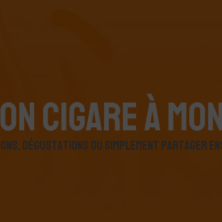
O
N
C
I
G
A
R
E
À
M
O
I
O
N
S
,
D
É
G
U
S
T
A
T
I
O
N
S
O
U
S
I
M
P
L
E
M
E
N
T
P
A
R
T
A
G
E
R
E
N