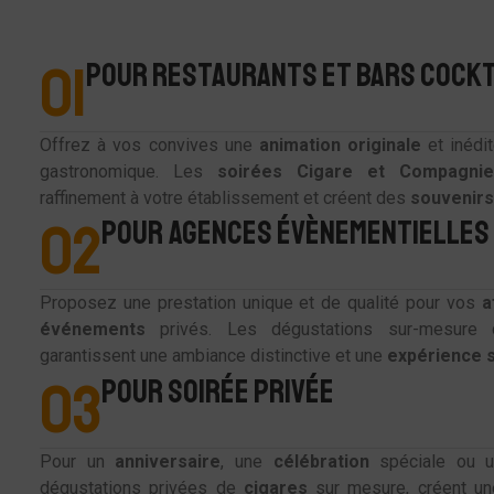
01
POUR RESTAURANTS ET BARS COCKT
Offrez à vos convives une
animation
originale
et inédit
gastronomique. Les
soirées
Cigare
et
Compagni
raffinement à votre établissement et créent des
souvenirs
02
POUR AGENCES ÉVÈNEMENTIELLES
Proposez une prestation unique et de qualité pour vos
a
événements
privés. Les dégustations sur-mesur
garantissent une ambiance distinctive et une
expérience
03
POUR SOIRÉE PRIVÉE
Pour un
anniversaire
, une
célébration
spéciale ou 
dégustations privées de
cigares
sur mesure, créent un