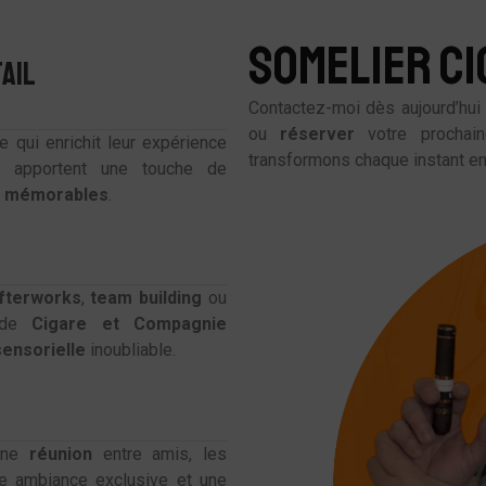
SOMELIER CI
AIL
Contactez-moi dès aujourd’hui 
ou
réserver
votre prochain
e qui enrichit leur expérience
transformons chaque instant en
e
apportent une touche de
mémorables
.
fterworks
,
team
building
ou
e de
Cigare et Compagnie
sensorielle
inoubliable.
une
réunion
entre amis, les
e ambiance exclusive et une