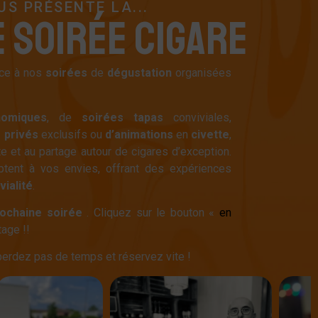
S PRÉSENTE LA...
E
S
O
I
R
É
E
C
I
G
A
R
E
âce à nos
soirées
de
dégustation
organisées
nomiques
, de
soirées
tapas
conviviales,
s
privés
exclusifs ou
d’animations
en
civette
,
e et au partage autour de cigares d’exception.
tent à vos envies, offrant des expériences
vialité
.
rochaine
soirée
. Cliquez sur le bouton «
en
tage !!
 perdez pas de temps et réservez vite !