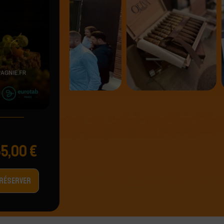
85,00
€
RÉSERVER