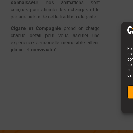
connaisseur
, nos animations sont
conçues pour stimuler les échanges et le
partage autour de cette tradition élégante.
Cigare et Compagnie
prend en charge
chaque détail pour vous assurer une
expérience sensorielle mémorable, alliant
Pou
plaisir
et
convivialité
.
coo
con
com
ou 
car