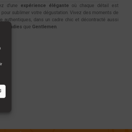
tez d’une
expérience
élégante
où chaque détail est
 pour sublimer votre dégustation. Vivez des moments de
e authentiques, dans un cadre chic et décontracté aussi
pour
Ladies
que
Gentlemen
.
s
ir
S